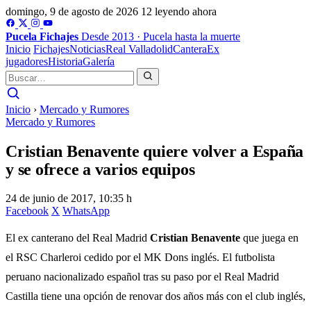
domingo, 9 de agosto de 2026
12 leyendo ahora
Pucela
Fichajes
Desde 2013 · Pucela hasta la muerte
Inicio
Fichajes
Noticias
Real Valladolid
Cantera
Ex
jugadores
Historia
Galería
Inicio
›
Mercado y Rumores
Mercado y Rumores
Cristian Benavente quiere volver a España
y se ofrece a varios equipos
24 de junio de 2017, 10:35 h
Facebook
X
WhatsApp
El ex canterano del Real Madrid
Cristian Benavente
que juega en
el RSC Charleroi cedido por el MK Dons inglés. El futbolista
peruano nacionalizado español tras su paso por el Real Madrid
Castilla tiene una opción de renovar dos años más con el club inglés,