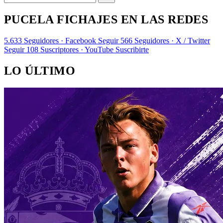
PUCELA FICHAJES EN LAS REDES
5.633
Seguidores · Facebook
Seguir
566
Seguidores · X / Twitter
Seguir
108
Suscriptores · YouTube
Suscribirte
LO ÚLTIMO