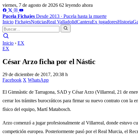
viernes, 7 de agosto de 2026
62 leyendo ahora
Pucela
Fichajes
Desde 2013 · Pucela hasta la muerte
Inicio
Fichajes
Noticias
Real Valladolid
Cantera
Ex jugadores
Historia
Ga
Inicio
›
EX
EX
César Arzo ficha por el Nástic
29 de diciembre de 2017, 20:38 h
Facebook
X
WhatsApp
El Gimnàstic de Tarragona, SAD y César Arzo (Villarreal, 21 de enero 
cerrar los trámites burocráticos para firmar su nuevo contrato con la
físico del equipo, Martí Matabosch.
Arzo comenzó a jugar profesionalmente al Villarreal, donde estuvo cu
competición europea. Posteriormente pasó por el Real Murcia, el Recr