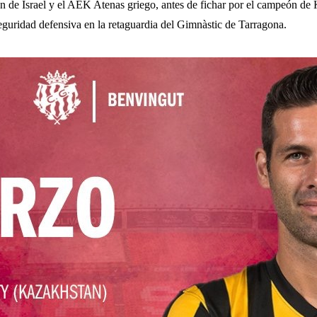
en de Israel y el AEK Atenas griego, antes de fichar por el campeón de 
eguridad defensiva en la retaguardia del Gimnàstic de Tarragona.