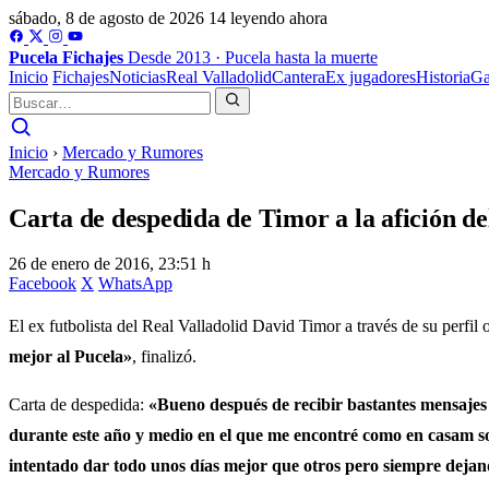
sábado, 8 de agosto de 2026
14 leyendo ahora
Pucela
Fichajes
Desde 2013 · Pucela hasta la muerte
Inicio
Fichajes
Noticias
Real Valladolid
Cantera
Ex jugadores
Historia
Ga
Inicio
›
Mercado y Rumores
Mercado y Rumores
Carta de despedida de Timor a la afición de
26 de enero de 2016, 23:51 h
Facebook
X
WhatsApp
El ex futbolista del Real Valladolid David Timor a través de su perfil 
mejor al Pucela»
, finalizó.
Carta de despedida:
«Bueno después de recibir bastantes mensajes 
durante este año y medio en el que me encontré como en casam sol
intentado dar todo unos días mejor que otros pero siempre dejan