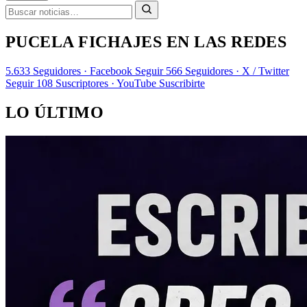
PUCELA FICHAJES EN LAS REDES
5.633
Seguidores · Facebook
Seguir
566
Seguidores · X / Twitter
Seguir
108
Suscriptores · YouTube
Suscribirte
LO ÚLTIMO