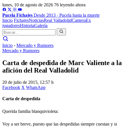
lunes, 10 de agosto de 2026
76 leyendo ahora
Pucela
Fichajes
Desde 2013 · Pucela hasta la muerte
Inicio
Fichajes
Noticias
Real Valladolid
Cantera
Ex
jugadores
Historia
Galería
Inicio
›
Mercado y Rumores
Mercado y Rumores
Carta de despedida de Marc Valiente a la
afición del Real Valladolid
20 de julio de 2015, 12:57 h
Facebook
X
WhatsApp
Carta de despedida
Querida familia blanquivioleta:
Voy a ser breve, puesto que las despedidas siempre cuestan y si