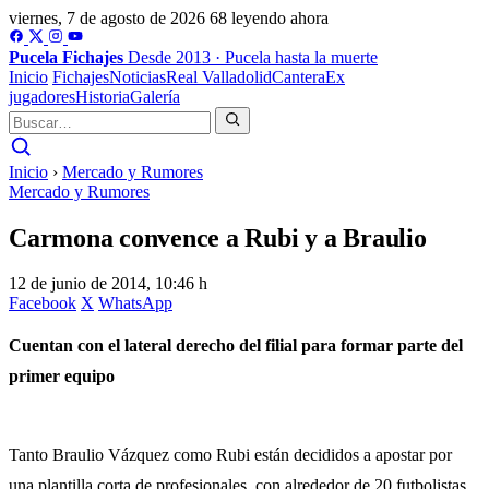
viernes, 7 de agosto de 2026
68 leyendo ahora
Pucela
Fichajes
Desde 2013 · Pucela hasta la muerte
Inicio
Fichajes
Noticias
Real Valladolid
Cantera
Ex
jugadores
Historia
Galería
Inicio
›
Mercado y Rumores
Mercado y Rumores
Carmona convence a Rubi y a Braulio
12 de junio de 2014, 10:46 h
Facebook
X
WhatsApp
Cuentan con el lateral derecho del filial para formar parte del
primer equipo
Tanto Braulio Vázquez como Rubi están decididos a apostar por
una plantilla corta de profesionales, con alrededor de 20 futbolistas,