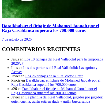
Daralkhabar: el fichaje de Mohamed Jaouab por el
Raja Casablanca superará los 700.000 euros
7 de agosto de 2026
COMENTARIOS RECIENTES
Jesús
en
Los 10 fichajes del Real Valladolid para la temporada
2026/27
Luis
en
Los dos porteros del Real Valladolid: Lavagnino y
Aceves
Javier
en
Los 26 fichajes de la “Era Víctor Orta”
Pincia
en
Daralkhabar: el fichaje de Mohamed Jaouab por el
Raja Casablanca superará los 700.000 euros
#26
en
Daralkhabar: el fichaje de Mohamed Jaouab por el
Raja Casablanca superará los 700.000 euros
Javier
en
La plantilla del Real Valladolid, jugador por jugador:
quién cuenta, quién está en duda y quién busca salida