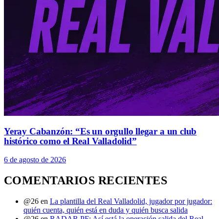
Yeray Cabanzón: “Es un orgullo llegar a un club
histórico como el Real Valladolid”
6 de agosto de 2026
COMENTARIOS RECIENTES
@26
en
La plantilla del Real Valladolid, jugador por jugador:
quién cuenta, quién está en duda y quién busca salida
@26
en
RADAR PF: Así está la operación salida del Real