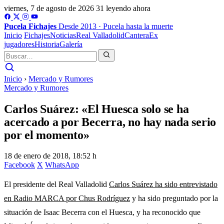
viernes, 7 de agosto de 2026
31 leyendo ahora
Pucela
Fichajes
Desde 2013 · Pucela hasta la muerte
Inicio
Fichajes
Noticias
Real Valladolid
Cantera
Ex
jugadores
Historia
Galería
Inicio
›
Mercado y Rumores
Mercado y Rumores
Carlos Suárez: «El Huesca solo se ha
acercado a por Becerra, no hay nada serio
por el momento»
18 de enero de 2018, 18:52 h
Facebook
X
WhatsApp
El presidente del Real Valladolid
Carlos Suárez ha sido entrevistado
en Radio MARCA por Chus Rodríguez
y ha sido preguntado por la
situación de Isaac Becerra con el Huesca, y ha reconocido que