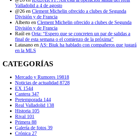
Valladolid a 4 de agosto
@26
en
Clement Michelin ofrecido a clubes de Segunda
División y de Francia
Alberto
en
Clement Michelin ofrecido a clubes de Segunda
División y de Francia
Raúl
en
Orta: “Espero que se concreten un par de salidas a
final de esta semana o el comienzo de la próxima”
Latasano
en
AS: Biuk ha hablado con compañeros que jugará
en la MLS
CATEGORÍAS
Mercado y Rumores
19818
Noticias de actualidad
8728
EX
1544
Cantera
347
Pretemporada
144
Real Valladolid
138
Historia
105
Rival
101
Primera
88
Galería de fotos
39
Crónica
27