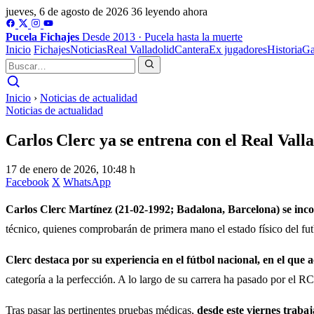
jueves, 6 de agosto de 2026
36 leyendo ahora
Pucela
Fichajes
Desde 2013 · Pucela hasta la muerte
Inicio
Fichajes
Noticias
Real Valladolid
Cantera
Ex jugadores
Historia
Ga
Inicio
›
Noticias de actualidad
Noticias de actualidad
Carlos Clerc ya se entrena con el Real Vall
17 de enero de 2026, 10:48 h
Facebook
X
WhatsApp
Carlos Clerc Martínez (21-02-1992; Badalona, Barcelona) se inco
técnico, quienes comprobarán de primera mano el estado físico del futb
Clerc destaca por su experiencia en el fútbol nacional, en el que a
categoría a la perfección. A lo largo de su carrera ha pasado por e
Tras pasar las pertinentes pruebas médicas,
desde este viernes traba