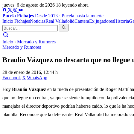
jueves, 6 de agosto de 2026
18 leyendo ahora
Pucela
Fichajes
Desde 2013 · Pucela hasta la muerte
Inicio
Fichajes
Noticias
Real Valladolid
Cantera
Ex jugadores
Historia
Ga
Inicio
›
Mercado y Rumores
Mercado y Rumores
Braulio Vázquez no descarta que no llegue 
28 de enero de 2016, 12:44 h
Facebook
X
WhatsApp
Hoy
Braulio Vázquez
en la rueda de presentación de Roger Martí ha
que no llegue un central, ya que se siente tranquilo con la polivalenc
manejaba el director deportivo podrían haberse caído, lo que le ha hech
plantilla. Reconoce que la defensa del Real Valladolid ha mejorado con