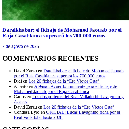
Daralkhabar: el fichaje de Mohamed Jaouab por el
Raja Casablanca superará los 700.000 euros
7 de agosto de 2026
COMENTARIOS RECIENTES
David Zarzu
en
Daralkhabar: el fichaje de Mohamed Jaouab
por el Raja Casablanca superará los 700.000 euros
Didi
en
Los 26 fichajes de la “Era Víctor Orta”
Alberto
en
Al9anat: Acuerdo inminente para el fichaje de
Mohamed Jaouab por el Raja Casablanca
Carlos
en
Los dos porteros del Real Valladolid: Lavagnino y
Aceves
David Zarzu
en
Los 26 fichajes de la “Era Víctor Orta”
Condesa Eylo
en
OFICIAL: Lucas Lavagnino ficha por el
Real Valladolid hasta 2028