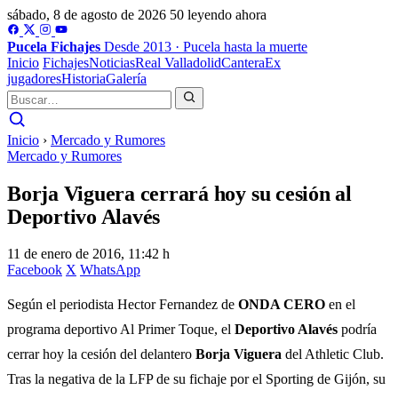
sábado, 8 de agosto de 2026
50 leyendo ahora
Pucela
Fichajes
Desde 2013 · Pucela hasta la muerte
Inicio
Fichajes
Noticias
Real Valladolid
Cantera
Ex
jugadores
Historia
Galería
Inicio
›
Mercado y Rumores
Mercado y Rumores
Borja Viguera cerrará hoy su cesión al
Deportivo Alavés
11 de enero de 2016, 11:42 h
Facebook
X
WhatsApp
Según el periodista Hector Fernandez de
ONDA CERO
en el
programa deportivo Al Primer Toque, el
Deportivo Alavés
podría
cerrar hoy la cesión del delantero
Borja Viguera
del Athletic Club.
Tras la negativa de la LFP de su fichaje por el Sporting de Gijón, su