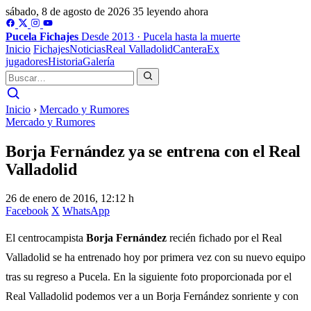
sábado, 8 de agosto de 2026
35 leyendo ahora
Pucela
Fichajes
Desde 2013 · Pucela hasta la muerte
Inicio
Fichajes
Noticias
Real Valladolid
Cantera
Ex
jugadores
Historia
Galería
Inicio
›
Mercado y Rumores
Mercado y Rumores
Borja Fernández ya se entrena con el Real
Valladolid
26 de enero de 2016, 12:12 h
Facebook
X
WhatsApp
El centrocampista
Borja Fernández
recién fichado por el Real
Valladolid se ha entrenado hoy por primera vez con su nuevo equipo
tras su regreso a Pucela. En la siguiente foto proporcionada por el
Real Valladolid podemos ver a un Borja Fernández sonriente y con