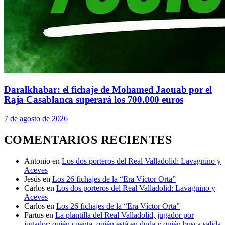
Daralkhabar: el fichaje de Mohamed Jaouab por el
Raja Casablanca superará los 700.000 euros
7 de agosto de 2026
COMENTARIOS RECIENTES
Antonio
en
Los dos porteros del Real Valladolid: Lavagnino y
Aceves
Jesús
en
Los 26 fichajes de la “Era Víctor Orta”
Carlos
en
Los dos porteros del Real Valladolid: Lavagnino y
Aceves
Carlos
en
Los 26 fichajes de la “Era Víctor Orta”
Fartus
en
La plantilla del Real Valladolid, jugador por
jugador: quién cuenta, quién está en duda y quién busca salida