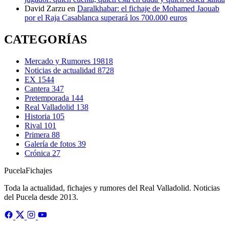
David Zarzu
en
Daralkhabar: el fichaje de Mohamed Jaouab
por el Raja Casablanca superará los 700.000 euros
CATEGORÍAS
Mercado y Rumores
19818
Noticias de actualidad
8728
EX
1544
Cantera
347
Pretemporada
144
Real Valladolid
138
Historia
105
Rival
101
Primera
88
Galería de fotos
39
Crónica
27
Pucela
Fichajes
Toda la actualidad, fichajes y rumores del Real Valladolid. Noticias
del Pucela desde 2013.