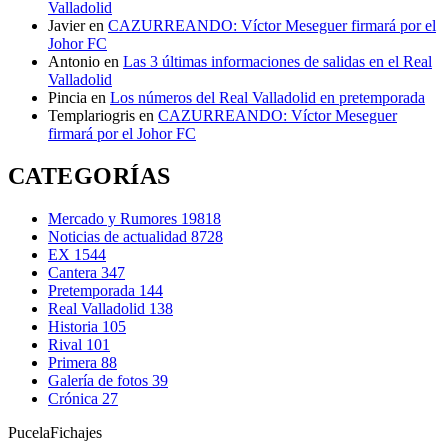
Valladolid
Javier
en
CAZURREANDO: Víctor Meseguer firmará por el
Johor FC
Antonio
en
Las 3 últimas informaciones de salidas en el Real
Valladolid
Pincia
en
Los números del Real Valladolid en pretemporada
Templariogris
en
CAZURREANDO: Víctor Meseguer
firmará por el Johor FC
CATEGORÍAS
Mercado y Rumores
19818
Noticias de actualidad
8728
EX
1544
Cantera
347
Pretemporada
144
Real Valladolid
138
Historia
105
Rival
101
Primera
88
Galería de fotos
39
Crónica
27
Pucela
Fichajes