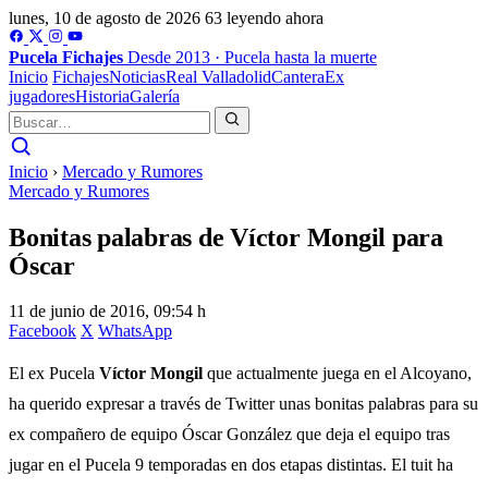
lunes, 10 de agosto de 2026
63 leyendo ahora
Pucela
Fichajes
Desde 2013 · Pucela hasta la muerte
Inicio
Fichajes
Noticias
Real Valladolid
Cantera
Ex
jugadores
Historia
Galería
Inicio
›
Mercado y Rumores
Mercado y Rumores
Bonitas palabras de Víctor Mongil para
Óscar
11 de junio de 2016, 09:54 h
Facebook
X
WhatsApp
El ex Pucela
Víctor Mongil
que actualmente juega en el Alcoyano,
ha querido expresar a través de Twitter unas bonitas palabras para su
ex compañero de equipo Óscar González que deja el equipo tras
jugar en el Pucela 9 temporadas en dos etapas distintas. El tuit ha