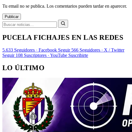
Tu email no se publica. Los comentarios pueden tardar en aparecer.
Publicar
PUCELA FICHAJES EN LAS REDES
5.633
Seguidores · Facebook
Seguir
566
Seguidores · X / Twitter
Seguir
108
Suscriptores · YouTube
Suscribirte
LO ÚLTIMO