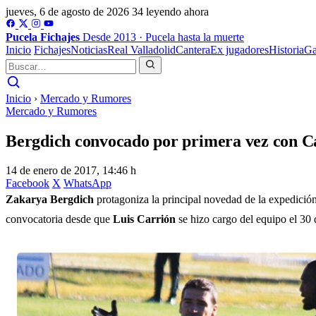
jueves, 6 de agosto de 2026
34 leyendo ahora
Pucela
Fichajes
Desde 2013 · Pucela hasta la muerte
Inicio
Fichajes
Noticias
Real Valladolid
Cantera
Ex jugadores
Historia
Ga
Inicio
›
Mercado y Rumores
Mercado y Rumores
Bergdich convocado por primera vez con C
14 de enero de 2017, 14:46 h
Facebook
X
WhatsApp
Zakarya Bergdich
protagoniza la principal novedad de la expedición 
convocatoria desde que
Luis Carrión
se hizo cargo del equipo el 30 