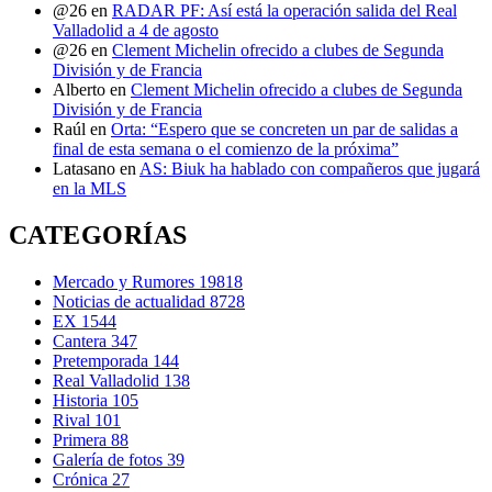
@26
en
RADAR PF: Así está la operación salida del Real
Valladolid a 4 de agosto
@26
en
Clement Michelin ofrecido a clubes de Segunda
División y de Francia
Alberto
en
Clement Michelin ofrecido a clubes de Segunda
División y de Francia
Raúl
en
Orta: “Espero que se concreten un par de salidas a
final de esta semana o el comienzo de la próxima”
Latasano
en
AS: Biuk ha hablado con compañeros que jugará
en la MLS
CATEGORÍAS
Mercado y Rumores
19818
Noticias de actualidad
8728
EX
1544
Cantera
347
Pretemporada
144
Real Valladolid
138
Historia
105
Rival
101
Primera
88
Galería de fotos
39
Crónica
27