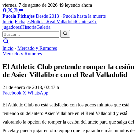
viernes, 7 de agosto de 2026
49 leyendo ahora
Pucela
Fichajes
Desde 2013 · Pucela hasta la muerte
Inicio
Fichajes
Noticias
Real Valladolid
Cantera
Ex
jugadores
Historia
Galería
Inicio
›
Mercado y Rumores
Mercado y Rumores
El Athletic Club pretende romper la cesión
de Asier Villalibre con el Real Valladolid
21 de enero de 2018, 02:47 h
Facebook
X
WhatsApp
El Athletic Club no está satisfecho con los pocos minutos que está
teniendo su delantero Asier Villalibre en el Real Valladolid y está
valorando la opción de romper la cesión del ariete para que salga del
Pucela y pueda jugar en otro equipo que le garantice más minutos de