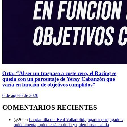
Orta: “Al ser un traspaso a coste cero, el Racing se
queda con un porcentaje de Yeray Cabanzón que
varía en función de objetivos cumplidos”
6 de agosto de 2026
COMENTARIOS RECIENTES
@26
en
La plantilla del Real Valladolid, jugador por jugador:
quién cuenta, quién está en duda y quién busca salida