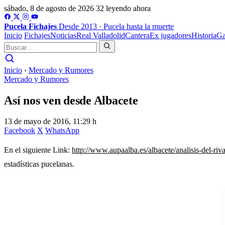
sábado, 8 de agosto de 2026
32 leyendo ahora
Pucela
Fichajes
Desde 2013 · Pucela hasta la muerte
Inicio
Fichajes
Noticias
Real Valladolid
Cantera
Ex jugadores
Historia
Ga
Inicio
›
Mercado y Rumores
Mercado y Rumores
Así nos ven desde Albacete
13 de mayo de 2016, 11:29 h
Facebook
X
WhatsApp
En el siguiente Link:
http://www.aupaalba.es/albacete/analisis-del-riva
estadísticas pucelanas.