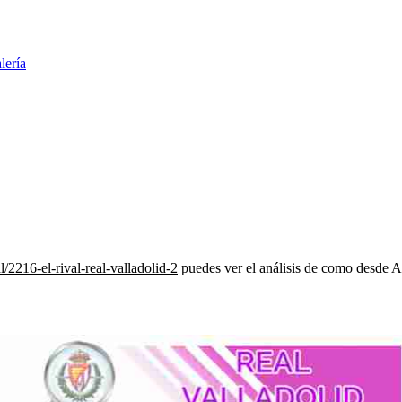
lería
l/2216-el-rival-real-valladolid-2
puedes ver el análisis de como desde A