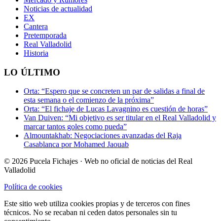
Noticias de actualidad
EX
Cantera
Pretemporada
Real Valladolid
Historia
LO ÚLTIMO
Orta: “Espero que se concreten un par de salidas a final de
esta semana o el comienzo de la próxima”
Orta: “El fichaje de Lucas Lavagnino es cuestión de horas”
Van Duiven: “Mi objetivo es ser titular en el Real Valladolid y
marcar tantos goles como pueda”
Almountakhab: Negociaciones avanzadas del Raja
Casablanca por Mohamed Jaouab
© 2026 Pucela Fichajes · Web no oficial de noticias del Real
Valladolid
Política de cookies
Este sitio web utiliza cookies propias y de terceros con fines
técnicos. No se recaban ni ceden datos personales sin tu