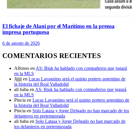
El fichaje de Alani por el Marítimo en la prensa
impresa portuguesa
6 de agosto de 2026
COMENTARIOS RECIENTES
Alfonso
en
AS: Biuk ha hablado con compañeros que jugará
en la MLS
Jjjjjj
en
Lucas Lavagnino será el quinto portero argentino de
la historia del Real Valladolid
ali baba
en
AS: Biuk ha hablado con compañeros que jugará
en la MLS
Pincia
en
Lucas Lavagnino será el quinto portero argentino de
la historia del Real Valladolid
Pincia
en
Solo Latasa y Jorge Delgado no han marcado de los
delanteros en pretemporada
ali baba
en
Solo Latasa y Jorge Delgado no han marcado de
los delanteros en pretemporada