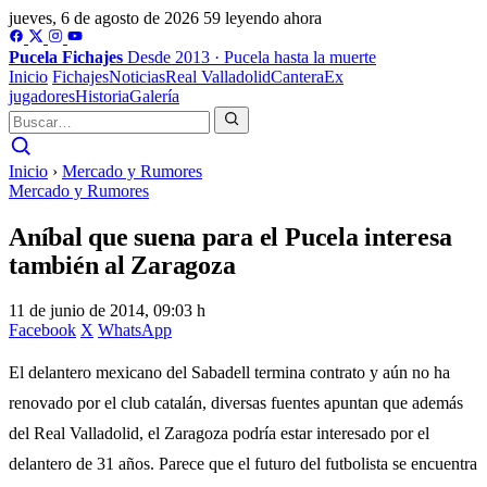
jueves, 6 de agosto de 2026
59 leyendo ahora
Pucela
Fichajes
Desde 2013 · Pucela hasta la muerte
Inicio
Fichajes
Noticias
Real Valladolid
Cantera
Ex
jugadores
Historia
Galería
Inicio
›
Mercado y Rumores
Mercado y Rumores
Aníbal que suena para el Pucela interesa
también al Zaragoza
11 de junio de 2014, 09:03 h
Facebook
X
WhatsApp
El delantero mexicano del Sabadell termina contrato y aún no ha
renovado por el club catalán, diversas fuentes apuntan que además
del Real Valladolid, el Zaragoza podría estar interesado por el
delantero de 31 años. Parece que el futuro del futbolista se encuentra