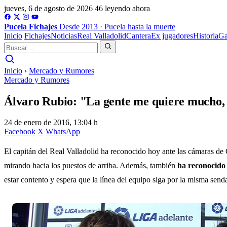
jueves, 6 de agosto de 2026
46 leyendo ahora
Pucela
Fichajes
Desde 2013 · Pucela hasta la muerte
Inicio
Fichajes
Noticias
Real Valladolid
Cantera
Ex jugadores
Historia
Ga
Inicio
›
Mercado y Rumores
Mercado y Rumores
Álvaro Rubio: "La gente me quiere mucho,
24 de enero de 2016, 13:04 h
Facebook
X
WhatsApp
El capitán del Real Valladolid ha reconocido hoy ante las cámaras de 
mirando hacia los puestos de arriba. Además, también
ha reconocido 
estar contento y espera que la línea del equipo siga por la misma send