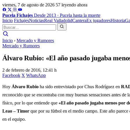
viernes, 7 de agosto de 2026
57 leyendo ahora
Pucela
Fichajes
Desde 2013 · Pucela hasta la muerte
Inicio
Fichajes
Noticias
Real Valladolid
Cantera
Ex jugadores
Historia
Ga
Inicio
›
Mercado y Rumores
Mercado y Rumores
Álvaro Rubio: «El año pasado jugaba menos
2 de febrero de 2016, 12:41 h
Facebook
X
WhatsApp
Hoy
Álvaro Rubio
ha sido entrevistado por Chus Rodríguez en
RAD
reconocido que se encontraba con muy buenas sensaciones antes de la 
físico, por lo que entiende que
«El año pasado jugaba menos por de
Leao – Timor
que por su fútbol en el medio campo. Este año parece q
en el equipo.