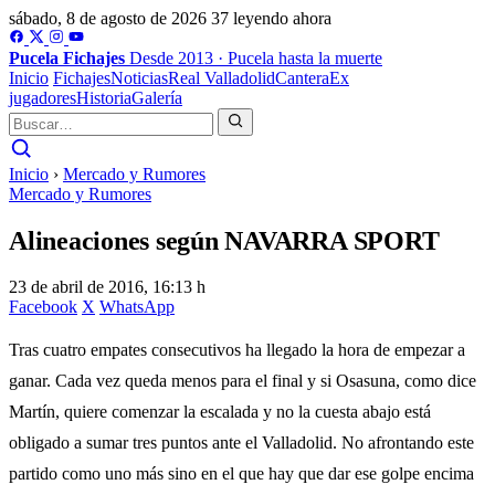
sábado, 8 de agosto de 2026
37 leyendo ahora
Pucela
Fichajes
Desde 2013 · Pucela hasta la muerte
Inicio
Fichajes
Noticias
Real Valladolid
Cantera
Ex
jugadores
Historia
Galería
Inicio
›
Mercado y Rumores
Mercado y Rumores
Alineaciones según NAVARRA SPORT
23 de abril de 2016, 16:13 h
Facebook
X
WhatsApp
Tras cuatro empates consecutivos ha llegado la hora de empezar a
ganar. Cada vez queda menos para el final y si Osasuna, como dice
Martín, quiere comenzar la escalada y no la cuesta abajo está
obligado a sumar tres puntos ante el Valladolid. No afrontando este
partido como uno más sino en el que hay que dar ese golpe encima