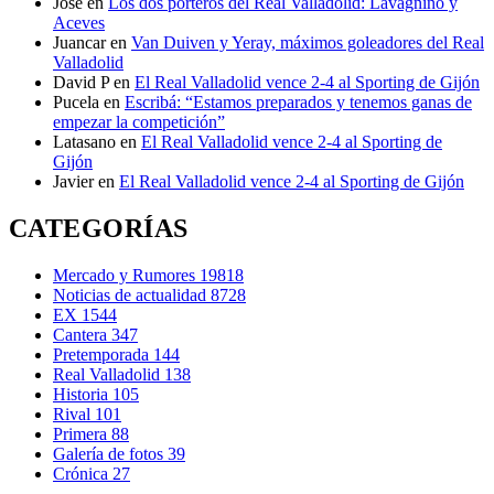
Jose
en
Los dos porteros del Real Valladolid: Lavagnino y
Aceves
Juancar
en
Van Duiven y Yeray, máximos goleadores del Real
Valladolid
David P
en
El Real Valladolid vence 2-4 al Sporting de Gijón
Pucela
en
Escribá: “Estamos preparados y tenemos ganas de
empezar la competición”
Latasano
en
El Real Valladolid vence 2-4 al Sporting de
Gijón
Javier
en
El Real Valladolid vence 2-4 al Sporting de Gijón
CATEGORÍAS
Mercado y Rumores
19818
Noticias de actualidad
8728
EX
1544
Cantera
347
Pretemporada
144
Real Valladolid
138
Historia
105
Rival
101
Primera
88
Galería de fotos
39
Crónica
27