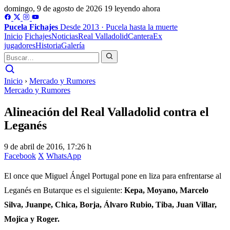
domingo, 9 de agosto de 2026
19 leyendo ahora
Pucela
Fichajes
Desde 2013 · Pucela hasta la muerte
Inicio
Fichajes
Noticias
Real Valladolid
Cantera
Ex
jugadores
Historia
Galería
Inicio
›
Mercado y Rumores
Mercado y Rumores
Alineación del Real Valladolid contra el
Leganés
9 de abril de 2016, 17:26 h
Facebook
X
WhatsApp
El once que Miguel Ángel Portugal pone en liza para enfrentarse al
Leganés en Butarque es el siguiente:
Kepa, Moyano, Marcelo
Silva, Juanpe, Chica, Borja, Álvaro Rubio, Tiba, Juan Villar,
Mojica y Roger.