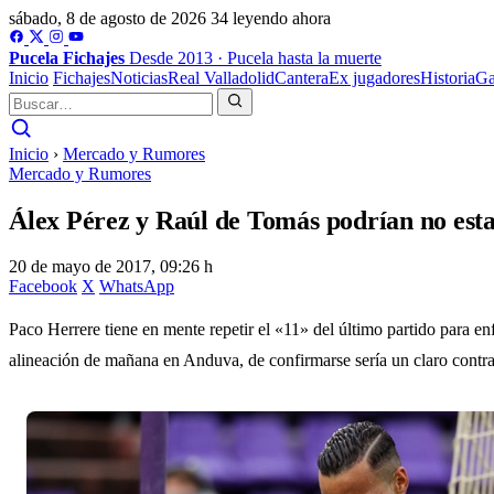
sábado, 8 de agosto de 2026
34 leyendo ahora
Pucela
Fichajes
Desde 2013 · Pucela hasta la muerte
Inicio
Fichajes
Noticias
Real Valladolid
Cantera
Ex jugadores
Historia
Ga
Inicio
›
Mercado y Rumores
Mercado y Rumores
Álex Pérez y Raúl de Tomás podrían no esta
20 de mayo de 2017, 09:26 h
Facebook
X
WhatsApp
Paco Herrere tiene en mente repetir el «11» del último partido para e
alineación de mañana en Anduva, de confirmarse sería un claro contra