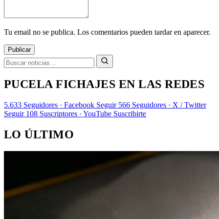
Tu email no se publica. Los comentarios pueden tardar en aparecer.
Publicar
PUCELA FICHAJES EN LAS REDES
5.633
Seguidores · Facebook
Seguir
566
Seguidores · X / Twitter
Seguir
108
Suscriptores · YouTube
Suscribirte
LO ÚLTIMO