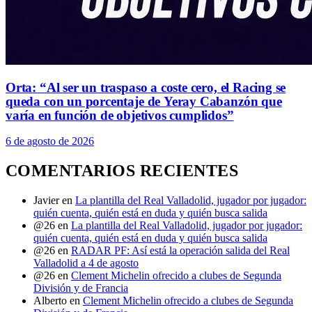
Orta: “Al ser un traspaso a coste cero, el Racing se
queda con un porcentaje de Yeray Cabanzón que
varía en función de objetivos cumplidos”
6 de agosto de 2026
COMENTARIOS RECIENTES
Javier
en
La plantilla del Real Valladolid, jugador por jugador:
quién cuenta, quién está en duda y quién busca salida
@26
en
La plantilla del Real Valladolid, jugador por jugador:
quién cuenta, quién está en duda y quién busca salida
@26
en
RADAR PF: Así está la operación salida del Real
Valladolid a 4 de agosto
@26
en
Clement Michelin ofrecido a clubes de Segunda
División y de Francia
Alberto
en
Clement Michelin ofrecido a clubes de Segunda