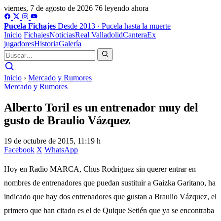
viernes, 7 de agosto de 2026
76 leyendo ahora
Pucela
Fichajes
Desde 2013 · Pucela hasta la muerte
Inicio
Fichajes
Noticias
Real Valladolid
Cantera
Ex
jugadores
Historia
Galería
Inicio
›
Mercado y Rumores
Mercado y Rumores
Alberto Toril es un entrenador muy del
gusto de Braulio Vázquez
19 de octubre de 2015, 11:19 h
Facebook
X
WhatsApp
Hoy en Radio MARCA, Chus Rodriguez sin querer entrar en
nombres de entrenadores que puedan sustituir a Gaizka Garitano, ha
indicado que hay dos entrenadores que gustan a Braulio Vázquez, el
primero que han citado es el de Quique Setién que ya se encontraba