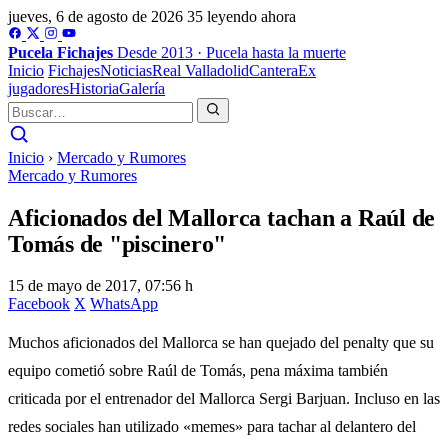
jueves, 6 de agosto de 2026
35 leyendo ahora
Pucela
Fichajes
Desde 2013 · Pucela hasta la muerte
Inicio
Fichajes
Noticias
Real Valladolid
Cantera
Ex
jugadores
Historia
Galería
Inicio
›
Mercado y Rumores
Mercado y Rumores
Aficionados del Mallorca tachan a Raúl de
Tomás de "piscinero"
15 de mayo de 2017, 07:56 h
Facebook
X
WhatsApp
Muchos aficionados del Mallorca se han quejado del penalty que su
equipo cometió sobre Raúl de Tomás, pena máxima también
criticada por el entrenador del Mallorca Sergi Barjuan. Incluso en las
redes sociales han utilizado «memes» para tachar al delantero del