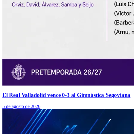
El Real Valladolid vence 0-3 al Gimnástica Segoviana
5 de agosto de 2026